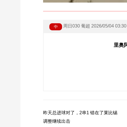
周日030 葡超 2026/05/04 03:30
中
里奥
昨天总进球对了，2串1 错在了莱比锡
调整继续出击