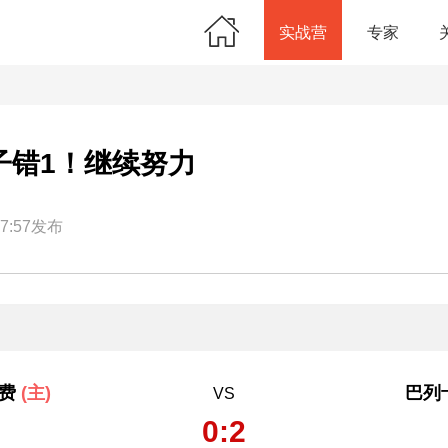
实战营
专家
子错1！继续努力
17:57发布
塔费
(主)
巴列
VS
0:2