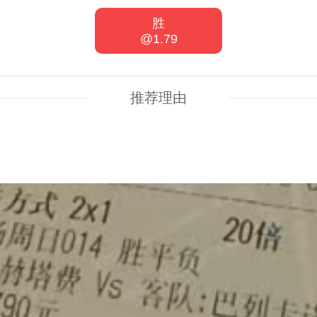
胜
@1.79
推荐理由