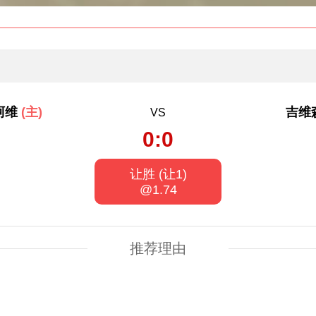
阿维
(主)
吉维
VS
0:0
让胜 (让1)
@1.74
推荐理由